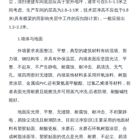
尘，清扫便捷车间底层应高于室外地坪，通常可在
米之
0.5~1.5
间考虑。生产车间的层高为
米，技术层净高不应低于
2.8~3.5
0.8
米
具有横梁的而影响夹层中工作的应扣除计算
，一般应留出
(
)
米。
1.2~2.2
墙体与地面
1.
外墙要求表面整洁、平整，典型的建筑材料有砖混墙、剪
力墙、钢结构等，并具有外保温层。内墙表面应坚固光洁、平
整、不起灰、不产生静电、耐腐蚀、耐冲击、易清洗、无气
孔。墙四周密封无缝隙。内墙装饰材料多采用环氧涂料、树脂
类涂层、金属或
还有聚氨基甲酸酯、过氯乙烯漆等材料，前
PVC,
者表面光滑耐磨且能擦洗并可用蒸汽冲洗
后者防潮、耐酸碱性
;
能好。
地面应光滑、平整、无缝隙、耐腐蚀、耐冲击、不积聚静
电，易除尘清洗且耐潮防水。目前洁净室
区
主要采用的地面材
(
)
料有塑胶贴面、耐酸瓷板、水磨石、水磨石环氧树脂涂层、合
成树脂涂面等。塑胶贴面的优点是光滑、耐磨、不起尘、易清