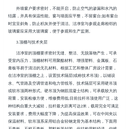
外墙窗户要求密封，不能开启，防止空气的渗漏和水汽的
结露，并具有保温性能。窗与墙面应平整，不留窗台
如有窗台
;
时宜呈斜角，防止积灰并便于清洁。洁净室与参观走廊相邻的
玻璃窗应采用大玻璃窗，便于参观和生产监测。
顶棚与技术夹层
3.
洁净室的顶棚要求密封无缝、整洁、无脱落物产生，可承
受室内压力，顶棚材料可用聚酯材料、增强塑料、金属板、石
膏板等易于清洁的无孔材料。根据工艺和整体厂房设计需要，
在洁净室的顶棚之上，设置技术隔层
或称技术吊顶
，以铺设
(
)
水、气管路及空调管道和电力管线等。技术隔层可采用硬吊顶
或软吊顶两种形式。硬吊顶为钢筋混凝士结构，可承载较大的
荷重，安装检修方便，维修费用低
目前拉杆吊顶使用广泛，这
;
种结构自重大大减轻，拉杆最大距离可达
米，载荷完全可满足
2
安装要求，费用大幅度下降，为提高保温效果，可在中间夹以
保温材料。软吊顶系采用铝合金轻钢龙骨为基本结构，下面用
石膏板、石棉石膏板、塑料板等封闭，此结构用料经济，但维