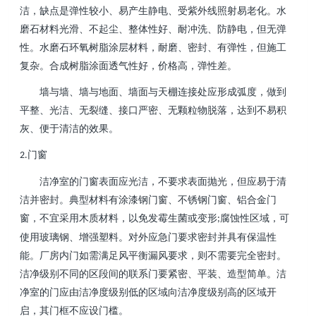
洁，缺点是弹性较小、易产生静电、受紫外线照射易老化。水
磨石材料光滑、不起尘、整体性好、耐冲洗、防静电，但无弹
性。水磨石环氧树脂涂层材料，耐磨、密封、有弹性，但施工
复杂。合成树脂涂面透气性好，价格高，弹性差。
墙与墙、墙与地面、墙面与天棚连接处应形成弧度，做到
平整、光洁、无裂缝、接口严密、无颗粒物脱落，达到不易积
灰、便于清洁的效果。
门窗
2.
洁净室的门窗表面应光洁，不要求表面抛光，但应易于清
洁并密封。典型材料有涂漆钢门窗、不锈钢门窗、铝合金门
窗，不宜采用木质材料，以免发霉生菌或变形
腐蚀性区域，可
;
使用玻璃钢、增强塑料。对外应急门要求密封并具有保温性
能。厂房内门如需满足风平衡漏风要求，则不需要完全密封。
洁净级别不同的区段间的联系门要紧密、平装、造型简单。洁
净室的门应由洁净度级别低的区域向洁净度级别高的区域开
启，其门框不应设门槛。