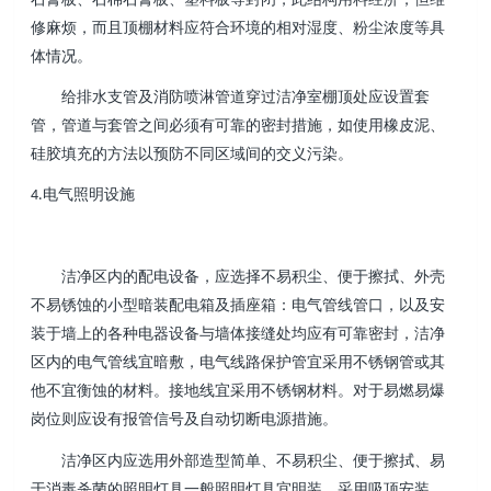
修麻烦，而且顶棚材料应符合环境的相对湿度、粉尘浓度等具
体情况。
给排水支管及消防喷淋管道穿过洁净室棚顶处应设置套
管，管道与套管之间必须有可靠的密封措施，如使用橡皮泥、
硅胶填充的方法以预防不同区域间的交义污染。
电气照明设施
4.
洁净区内的配电设备，应选择不易积尘、便于擦拭、外壳
不易锈蚀的小型暗装配电箱及插座箱：电气管线管口，以及安
装于墙上的各种电器设备与墙体接缝处均应有可靠密封，洁净
区内的电气管线宜暗敷，电气线路保护管宜采用不锈钢管或其
他不宜衡蚀的材料。接地线宜采用不锈钢材料。对于易燃易爆
岗位则应设有报管信号及自动切断电源措施。
洁净区内应选用外部造型简单、不易积尘、便于擦拭、易
于消毒杀菌的照明灯具一般照明灯具宜明装，采用吸顶安装