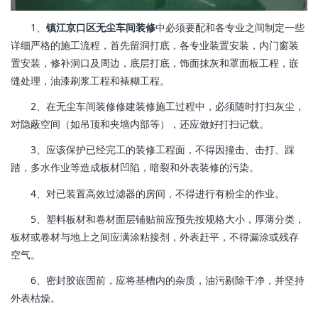
1、
镇江京口区无尘车间装修
中必须要配和各专业之间制定一些
详细严格的施工流程，首先留洞打底，各专业装置安装，内门窗装
置安装，修补洞口及周边，底层打底，饰面抹灰和罩面板工程，嵌
缝处理，油漆刷浆工程和裱糊工程。
2、在无尘车间装修修建装修施工过程中，必须随时打扫灰尘，
对隐蔽空间（如吊顶和夹墙内部等），还应做好打扫记载。
3、应该保护已经完工的装修工程面，不得因撞击、击打、踩
踏，多水作业等造成板材凹陷，暗裂和外表装修的污染。
4、对已装置高效过滤器的房间，不得进行有粉尘的作业。
5、塑料板材和卷材面层铺贴前应预先按规格大小，厚薄分类，
板材或卷材与地上之间应满涂粘接剂，外表赶平，不得漏涂或残存
空气。
6、密封胶嵌固前，应将基槽内的杂质，油污剔除干净，并坚持
外表枯燥。