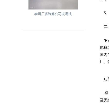
3、厚
泰州厂房装修公司去哪找
二
“P
也称
国内
厂、
功能
绿色
及无