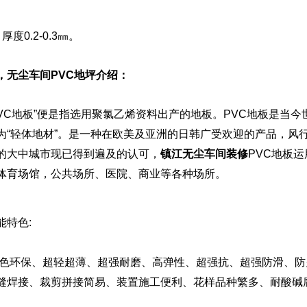
度0.2-0.3㎜。
，无尘车间PVC地坪介绍：
VC地板”便是指选用聚氯乙烯资料出产的地板。PVC地板是当
为“轻体地材”。是一种在欧美及亚洲的日韩广受欢迎的产品，风
的大中城市现已得到遍及的认可，
镇江无尘车间装修
PVC地板
运
体育场馆，公共场所、医院、商业等各种场所。
特色:
环保、超轻超薄、超强耐磨、高弹性、超强抗、超强防滑、防
缝焊接、裁剪拼接简易、装置施工便利、花样品种繁多、耐酸碱