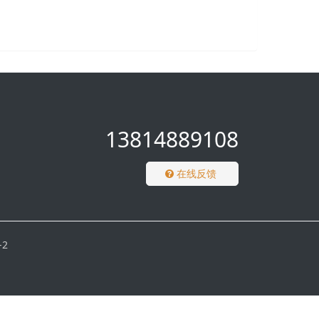
13814889108
在线反馈
-2