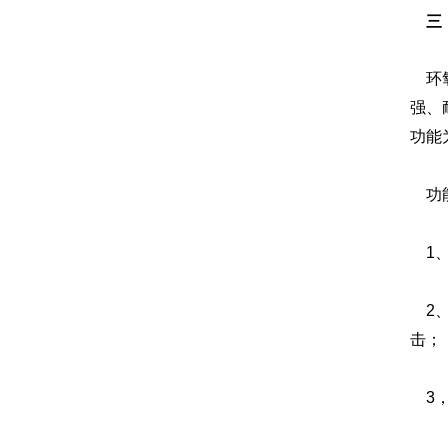
三
环氧
强、
功能
功能
1、
2、
击；
3，厚