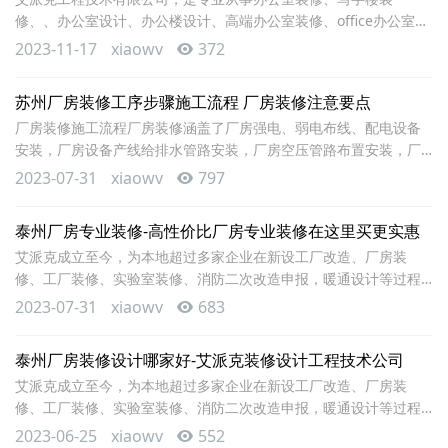
通风良好，人员可以在舒适的环境下工作。合理选
修、、办公室设计、办公楼设计、高端办公室装修、office办公室装
修、消防改造的工装企业。根据客户需求并结合技术法规,提供工厂
2023-11-17
xiaowv
372
企业办公空间和生产空间的交钥匙解决方案，涉及的服务包括：厂
房装修,办公室装修，工业厂房装修,工厂装修,厂房改造装修,苏州厂
苏州厂房装修工序步骤施工流程 厂房装修注意要点
房装修,通风降温工程,车间照明工程,设备地基工程,工业地坪工程,厂
厂房装修施工流程厂房装修涵盖了厂房强电、弱电布线、配电设备
房系统配电工程,消防改造及申报工
安装，厂房设备产线给排水管路安装，厂房空压管路布置安装，厂
房中央空调、暖通、送排风管路设备安装，厂房消防改造施工，厂
2023-07-31
xiaowv
797
房隔墙施工、厂房吊顶施工，厂房地坪施工，厂房配套设备基础施
工，厂房配套污水、蓄水池施工，厂房外墙装饰施工等等。现在东
泰州厂房专业装修-高性价比厂房专业装修在这里买更实惠
朗装饰从专业厂房装修施工方面概括一下厂房装修的大概施工流
艾派克成立至今，为本地超过多家企业在新设工厂改造、厂房装
程，具体内容如下：1、使用功能合理设计布局根据具体的实
修、工厂装修、实验室装修、消防二次改造申报，暖通设计等过程
中提供过服务，其中有许多知名的外资企业和优秀的民营企业，积
2023-07-31
xiaowv
683
累了丰富的实操经验。根据客户需求并结合技术法规,提供工厂企业
办公空间和生产空间的交钥匙解决方案，涉及的服务包括：厂房装
泰州厂房装修设计哪家好-艾派克装修设计工程技术公司
修,办公室装修，工业厂房装修,工厂装修,厂房改造装修,厂房装修,通
艾派克成立至今，为本地超过多家企业在新设工厂改造、厂房装
风降温工程,车间照明工程,设备地基工程,工业
修、工厂装修、实验室装修、消防二次改造申报，暖通设计等过程
中提供过服务，其中有许多知名的外资企业和优秀的民营企业，积
2023-06-25
xiaowv
552