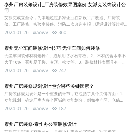
泰州厂房装修设计_厂房装修效果图案例-艾派克装饰设计公
十万级、万级、千级等，即室内每立方米空间的微粒数不大于十
司
万、一万、一千个……。目前，无尘车间已经在电子、光学、
艾派克成立至今，为本地超过多家企业在新设工厂改造、厂房装
修、工厂装修、实验室装修、消防二次改造申报，暖通设计等过程
中提供过服务，其中有许多知名的外资企业和优秀的民营企业，积
2024-01-26
xiaowv
360
累了丰富的实操经验。根据客户需求并结合技术法规,提供工厂企业
办公空间和生产空间的交钥匙解决方案，涉及的服务包括：厂房装
泰州无尘车间装修设计技巧 无尘车间如何装修
修,办公室装修，工业厂房装修,工厂装修,厂房改造装修,厂房装修,通
无尘车间装修材料选择:1、必须用防水石青板。2、木材的含水率不
风降温工程,车间照明工程,设备地基工程,工业
大于16%，否则易干裂、变形、松动等。3、装修材料表面具有一定
的耐化学性。4、装修材料有一定的耐氧化性。5、淋浴区域，最好
2024-01-26
xiaowv
247
选用具有防滑功能的陶瓷砖,6、防菌墙塑，寿命短，易变形、起鼓，
装修档次低窄,7、无尘车间装饰面板:装饰面板(俗称面板)是一种高级
泰州厂房装修规划设计包含哪些关键因素？
装料。 无坐车间装修工要求:1、净化厂房墙、顶板材一股多采用
厂房装修规划设计是一个重要的环节，它包括了几个关键方面：1.
50mm厚的夹芯彩钢板制造，
功能规划：确定厂房内各个区域的功能划分，例如生产区、仓储
区、办公区等。根据不同区域的功能需求，合理安排空间布局和通
2024-01-26
xiaowv
187
行路线。2. 设备选型与布置：根据生产线的需求，选择适合的设备
和机器，并合理布置。考虑设备之间的协调配合和人员的工作效
泰州厂房装修-泰州办公室装修设计
率，确保生产流程顺畅。3. 照明与通风：保证厂房内的照明充足和
艾派克工程技术有限公司，是专业从事办公室装修、写字楼装