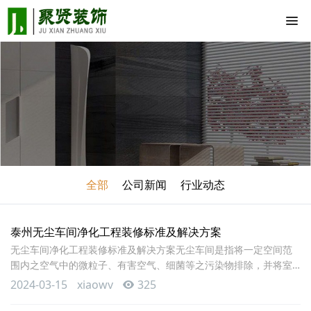
全部
公司新闻
行业动态
泰州无尘车间净化工程装修标准及解决方案
无尘车间净化工程装修标准及解决方案无尘车间是指将一定空间范
围内之空气中的微粒子、有害空气、细菌等之污染物排除，并将室
内之温度、洁净度、室内压力、气流速度与气流分布、噪音振动及
2024-03-15
xiaowv
325
照明、静电控制在某一需求范围内，而所给予特别设计之房间。无
尘车间室内空气经处理后，所含微粒数少于一定数量要求，一般分